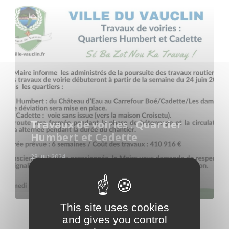
Read
More
Travaux de voiries : Quartier
Humbert et Cadette
23 juin 2024
in
ACTUALITÉS
,
COMMUNIQUES
,
INFOS PRATIQUES
,
TRAVAUX
This site uses cookies
and gives you control