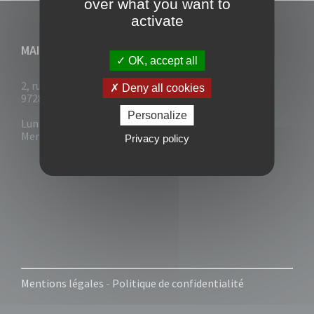
over what you want to
activate
MAIRIE DU VAUCLIN
OK, accept all
2, rue Collignon
Deny all cookies
97280 Le Vauclin
Personalize
Lun - Mar : 7h30- 13h & 14h-17h
Mer-Jeu-Vend : 7h30 - 13h30
Privacy policy
Mentions légales
-
Politique de confidentialité