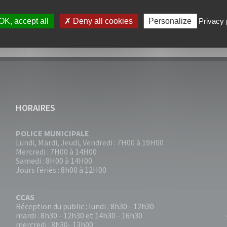
OK, accept all
Deny all cookies
Personalize
Privacy 
HORAIRES
POLICE MUNICIPALE
Lundi, Mardi, Jeudi, Vendredi : 7H00 à 19H00
Mercredi : 7H00 à 14H00
Samedi : 8H00 à 14H00
Jours fériés : 8h00 à 12H00
CCAS
Réception du public : lundi : 8h30 - 12h30
mardi : 8h30 - 12h30 et 14h30 - 16h30
mercredi : 8h30- 13h00