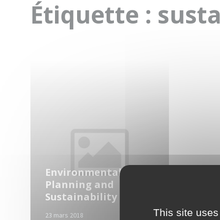
Étiquette :
susta
Read
More
Environmental
Planning and
Sustainability
This site uses
23 mars 2018