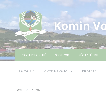
Skip
Skip
Skip
to
to
to
content
main
footer
navigation
Komin Vo
CARTE D’IDENTITÉ
PASSEPORT
SÉCURITÉ CIVILE
LA MAIRIE
VIVRE AU VAUCLIN
PROJETS
HOME
NEWS