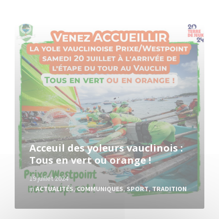
Read
More
Acceuil des yoleurs vauclinois :
Tous en vert ou orange !
19 juillet 2024
in
ACTUALITÉS
,
COMMUNIQUES
,
SPORT
,
TRADITION