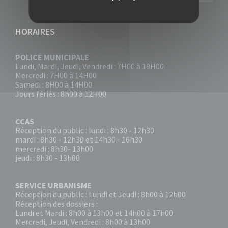
HORAIRES
POLICE MUNICIPALE
Lundi, Mardi, Jeudi, Vendredi : 7H00 à 19H00
Mercredi : 7H00 à 14H00
Samedi : 8H00 à 14H00
Jours fériés : 8h00 à 12H00
CCAS
Réception du public : lundi : 8h30 - 12h30
mardi : 8h30 - 12h30 et 14h30 - 16h30
mercredi : 8h30- 13h00
jeudi : 8h30 - 13h00
SERVICE URBANISME
Réception du public : Lundi et Jeudi : 8h00 à 12h00
Réception des dossiers :
Lundi et Mardi : 8h00 à 13h00 et 14h00 à 17h00.
Mercredi, Jeudi, Vendredi : 8h00 à 13h00