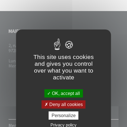
MAIRIE DU VAUCLIN
2, rue Collignon
97280 Le Vauclin
This site uses cookies
Lun - Mar : 7h30- 13h & 14h-17h
and gives you control
Mer-Jeu-Vend : 7h30 - 13h30
over what you want to
activate
OK, accept all
Deny all cookies
Personalize
Privacy policy
Mentions légales
-
Politique de confidentialité