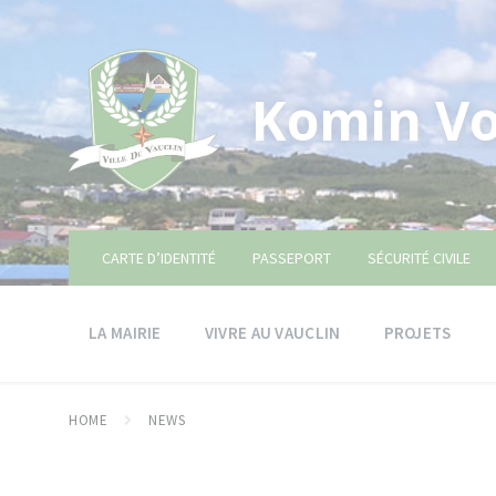
Skip
Skip
Skip
to
to
to
content
main
footer
navigation
Komin Vo
CARTE D’IDENTITÉ
PASSEPORT
SÉCURITÉ CIVILE
LA MAIRIE
VIVRE AU VAUCLIN
PROJETS
HOME
NEWS