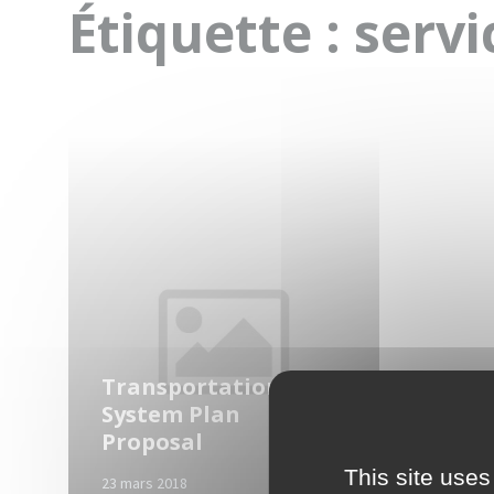
Étiquette :
servi
Read
More
Transportation
System Plan
Proposal
This site uses
23 mars 2018