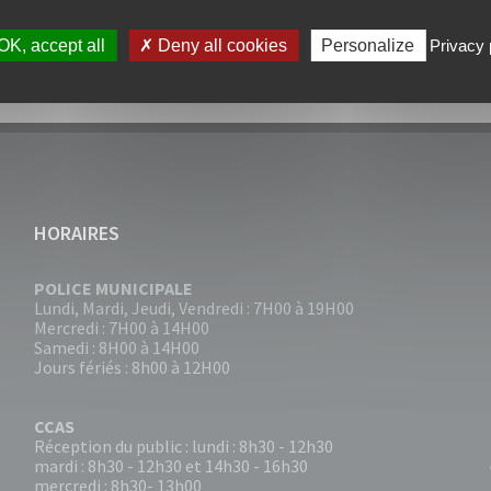
OK, accept all
Deny all cookies
Personalize
Privacy 
HORAIRES
POLICE MUNICIPALE
Lundi, Mardi, Jeudi, Vendredi : 7H00 à 19H00
Mercredi : 7H00 à 14H00
Samedi : 8H00 à 14H00
Jours fériés : 8h00 à 12H00
CCAS
Réception du public : lundi : 8h30 - 12h30
mardi : 8h30 - 12h30 et 14h30 - 16h30
mercredi : 8h30- 13h00