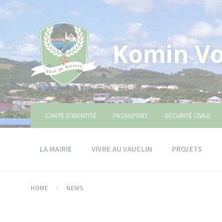
Skip
Skip
Skip
to
to
to
content
main
footer
navigation
Komin Vo
CARTE D’IDENTITÉ
PASSEPORT
SÉCURITÉ CIVILE
LA MAIRIE
VIVRE AU VAUCLIN
PROJETS
HOME
NEWS