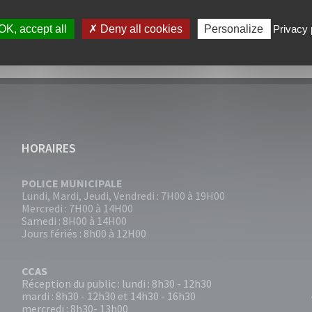
OK, accept all
Deny all cookies
Personalize
Privacy 
HORAIRES
POLICE MUNICIPALE
Lundi, Mardi, Jeudi, Vendredi : 7H00 à 19H00
Mercredi : 7H00 à 14H00
Samedi : 8H00 à 14H00
Jours fériés : 8h00 à 12H00
CCAS
Réception du public : lundi : 8h30 - 12h30
mardi : 8h30 - 12h30 et 14h30 - 16h30
mercredi : 8h30- 13h00