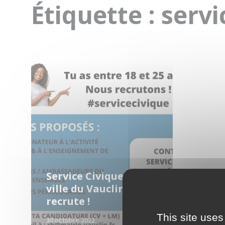
Étiquette :
servi
Read
More
Service Civique : la
ville du Vauclin
recrute !
This site uses
30 octobre 2022