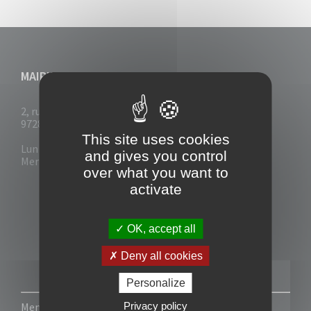
MAIRIE DU VAUCLIN
2, rue Collignon
97280 Le Vauclin
This site uses cookies
Lun - Mar : 7h30- 13h & 14h-17h
and gives you control
Mer-Jeu-Vend : 7h30 - 13h30
over what you want to
activate
OK, accept all
Deny all cookies
Personalize
Privacy policy
Mentions légales
-
Politique de confidentialité