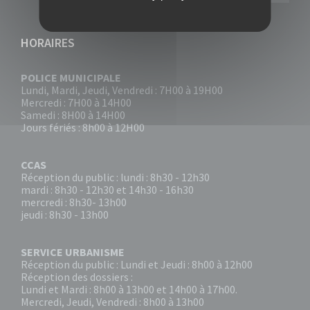
HORAIRES
POLICE MUNICIPALE
Lundi, Mardi, Jeudi, Vendredi : 7H00 à 19H00
Mercredi : 7H00 à 14H00
Samedi : 8H00 à 14H00
Jours fériés : 8h00 à 12H00
CCAS
Réception du public : lundi : 8h30 - 12h30
mardi : 8h30 - 12h30 et 14h30 - 16h30
mercredi : 8h30- 13h00
jeudi : 8h30 - 13h00
SERVICE URBANISME
Réception du public : Lundi et Jeudi : 8h00 à 12h00
Réception des dossiers :
Lundi et Mardi : 8h00 à 13h00 et 14h00 à 17h00.
Mercredi, Jeudi, Vendredi : 8h00 à 13h00