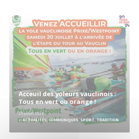
Read
More
Acceuil des yoleurs vauclinois :
Tous en vert ou orange !
19 juillet 2024
in
ACTUALITÉS
,
COMMUNIQUES
,
SPORT
,
TRADITION