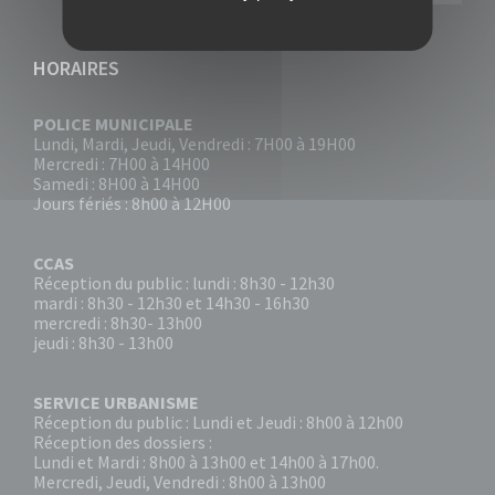
HORAIRES
POLICE MUNICIPALE
Lundi, Mardi, Jeudi, Vendredi : 7H00 à 19H00
Mercredi : 7H00 à 14H00
Samedi : 8H00 à 14H00
Jours fériés : 8h00 à 12H00
CCAS
Réception du public : lundi : 8h30 - 12h30
mardi : 8h30 - 12h30 et 14h30 - 16h30
mercredi : 8h30- 13h00
jeudi : 8h30 - 13h00
SERVICE URBANISME
Réception du public : Lundi et Jeudi : 8h00 à 12h00
Réception des dossiers :
Lundi et Mardi : 8h00 à 13h00 et 14h00 à 17h00.
Mercredi, Jeudi, Vendredi : 8h00 à 13h00