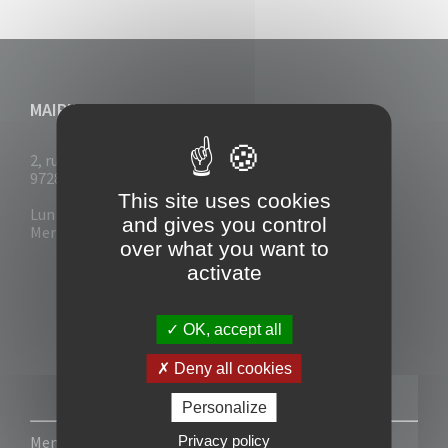
MAIRIE DU VAUCLIN
2, rue Collignon
97280 Le Vauclin
This site uses cookies
Lun - Mar : 7h30- 13h & 14h-17h
and gives you control
Mer-Jeu-Vend : 7h30 - 13h30
over what you want to
activate
OK, accept all
Deny all cookies
Personalize
Privacy policy
Mentions légales
-
Politique de confidentialité