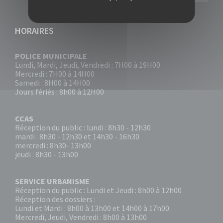
HORAIRES
POLICE MUNICIPALE
Lundi, Mardi, Jeudi, Vendredi : 7H00 à 19H00
Mercredi : 7H00 à 14H00
Samedi : 8H00 à 14H00
Jours fériés : 8h00 à 12H00
CCAS
Réception du public : lundi : 8h30 - 12h30
mardi : 8h30 - 12h30 et 14h30 - 16h30
mercredi : 8h30- 13h00
jeudi : 8h30 - 13h00
SERVICE URBANISME
Réception du public : Lundi et Jeudi : 8h00 à 12h00
Réception des dossiers :
Lundi et Mardi : 8h00 à 13h00 et 14h00 à 17h00.
Mercredi, Jeudi, Vendredi : 8h00 à 13h00