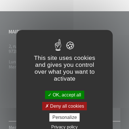
MAIRIE DU VAUCLIN
2, rue Collignon
97280 Le Vauclin
This site uses cookies
Lun - Mar : 7h30- 13h & 14h-17h
and gives you control
Mer-Jeu-Vend : 7h30 - 13h30
over what you want to
activate
OK, accept all
Deny all cookies
Personalize
Privacy policy
Mentions légales
-
Politique de confidentialité