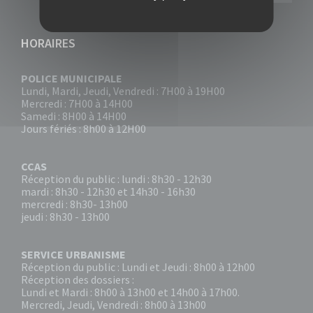
HORAIRES
POLICE MUNICIPALE
Lundi, Mardi, Jeudi, Vendredi : 7H00 à 19H00
Mercredi : 7H00 à 14H00
Samedi : 8H00 à 14H00
Jours fériés : 8h00 à 12H00
CCAS
Réception du public : lundi : 8h30 - 12h30
mardi : 8h30 - 12h30 et 14h30 - 16h30
mercredi : 8h30- 13h00
jeudi : 8h30 - 13h00
SERVICE URBANISME
Réception du public : Lundi et Jeudi : 8h00 à 12h00
Réception des dossiers :
Lundi et Mardi : 8h00 à 13h00 et 14h00 à 17h00.
Mercredi, Jeudi, Vendredi : 8h00 à 13h00