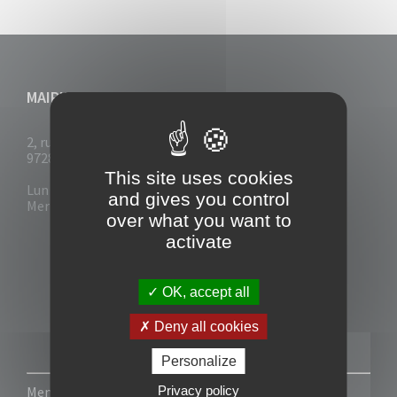
MAIRIE DU VAUCLIN
2, rue Collignon
97280 Le Vauclin
This site uses cookies
Lun - Mar : 7h30- 13h & 14h-17h
and gives you control
Mer-Jeu-Vend : 7h30 - 13h30
over what you want to
activate
OK, accept all
Deny all cookies
Personalize
Privacy policy
Mentions légales
-
Politique de confidentialité