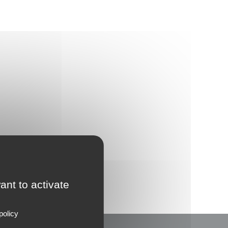
ant to activate
policy