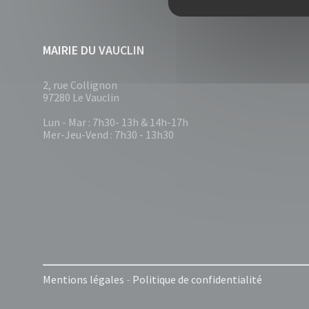
MAIRIE DU VAUCLIN
2, rue Collignon
97280 Le Vauclin
Lun - Mar : 7h30- 13h & 14h-17h
Mer-Jeu-Vend : 7h30 - 13h30
Mentions légales
-
Politique de confidentialité