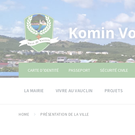
Skip
Skip
Skip
to
to
to
content
main
footer
navigation
Komin Vo
CARTE D’IDENTITÉ
PASSEPORT
SÉCURITÉ CIVILE
LA MAIRIE
VIVRE AU VAUCLIN
PROJETS
HOME
PRÉSENTATION DE LA VILLE