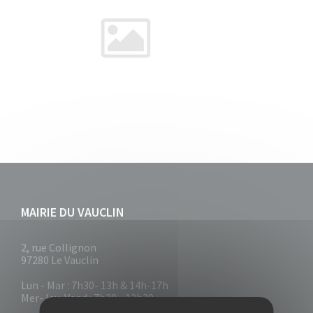
MAIRIE DU VAUCLIN
2, rue Collignon
97280 Le Vauclin
Lun - Mar : 7h30- 13h & 14h-17h
Mer-Jeu-Vend : 7h30 - 13h30