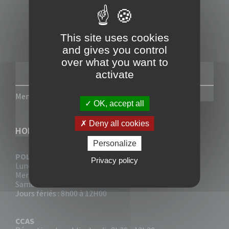
This site uses cookies
and gives you control
over what you want to
activate
Mentions légales
-
Politique de confidentialité
OK, accept all
Deny all cookies
HORAIRES
Personalize
POLICE MUNICIPALE
Privacy policy
Lundi, Mardi, Jeudi, Vendredi : 7H00 à 19H00
Mercredi : 7H00 à 14H00
Samedi : 8H00 à 14H00
Jours fériés : 8h00 à 12H00
CCAS