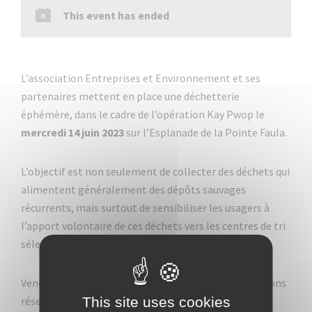
This event has ended
L’association Entreprises et Environnement et ses
partenaires mettent en place une déchetterie
éphémère, dans le cadre de l’opération Kay Pwop le
mercredi 14 juin 2023
sur l’Esplanade de la Pointe Faula.
L’objectif est non seulement de collecter des déchets qui
alimentent généralement des dépôts sauvages
récurrents, mais surtout de sensibiliser les usagers à
l’apport volontaire de ces déchets vers les centres de tri
sélectif.
Venez déposer vos encombrants gratuitement ! Actions
This site uses cookies
réservées aux particuliers