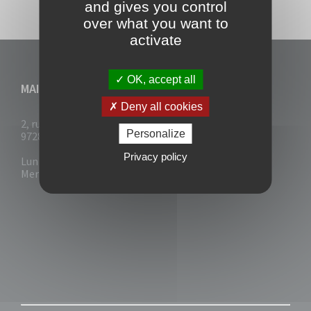
and gives you control
over what you want to
activate
OK, accept all
MAIRIE DU VAUCLIN
Deny all cookies
2, rue Collignon
Personalize
97280 Le Vauclin
Privacy policy
Lun - Mar : 7h30- 13h & 14h-17h
Mer-Jeu-Vend : 7h30 - 13h30