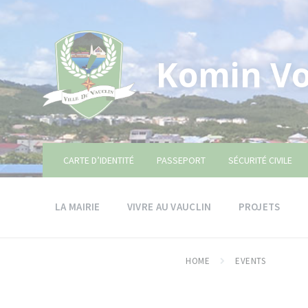
Skip
Skip
Skip
to
to
to
content
main
footer
navigation
Komin Vo
CARTE D’IDENTITÉ
PASSEPORT
SÉCURITÉ CIVILE
LA MAIRIE
VIVRE AU VAUCLIN
PROJETS
HOME
EVENTS