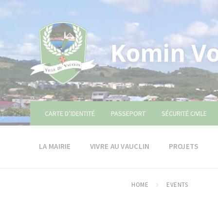
Skip
Skip
Skip
to
to
to
content
main
footer
navigation
Komin Vo
CARTE D’IDENTITÉ
PASSEPORT
SÉCURITÉ CIVILE
LA MAIRIE
VIVRE AU VAUCLIN
PROJETS
HOME
EVENTS