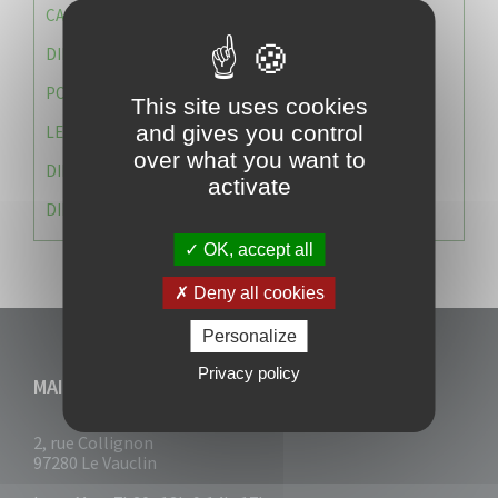
CAISSE DES ÉCOLES
DIRECTION DES SERVICES TECHNIQUES
POLICE MUNICIPALE
This site uses cookies
and gives you control
LE CABINET DU MAIRE
over what you want to
DIRECTION DES RESSOURCES ET MOYENS
activate
DIRECTION DU DEVELLOPPEMENT URBAIN DURABL
OK, accept all
Deny all cookies
Personalize
Privacy policy
MAIRIE DU VAUCLIN
2, rue Collignon
97280 Le Vauclin