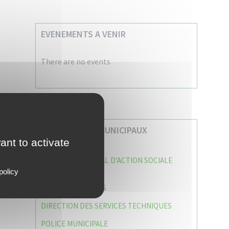
EVENEMENTS A VENIR
There are no events
VOS SERVICES MUNICIPAUX
ant to activate
CENTRE COMMUNAL D’ACTION SOCIALE
(C.C.A.S)
policy
CAISSE DES ÉCOLES
DIRECTION DES SERVICES TECHNIQUES
POLICE MUNICIPALE